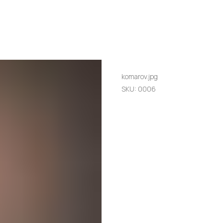
Алексей Комаров
komarov.jpg
SKU:
0006
11.Комаров Алексей, независ