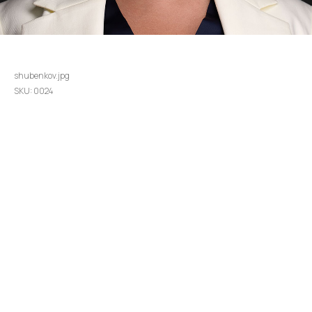
Анисия Якушева
shubenkov.jpg
SKU:
0024
Анисия Якушева, член экспертного совета при государственной думе
РФ