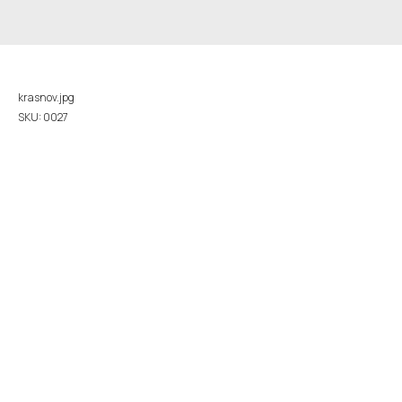
Андрей Ларченко
krasnov.jpg
SKU:
0027
ТКП